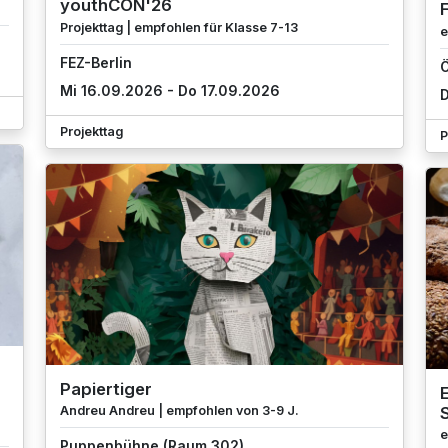
youthCON'26
Projekttag | empfohlen für Klasse 7-13
e
FEZ-Berlin
Ö
Mi 16.09.2026 - Do 17.09.2026
D
Projekttag
P
Papiertiger
E
Andreu Andreu | empfohlen von 3-9 J.
e
Puppenbühne (Raum 302)