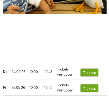
Tickets
Do
24.09.26
10:00
- 10:45
verfügbar
Tickets
Fr
25.09.26
10:00
- 10:45
verfügbar