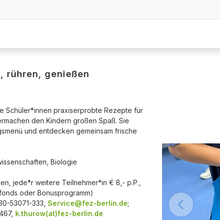
, rühren, genießen
ie Schüler*innen praxiserprobte Rezepte für
ermachen den Kindern großen Spaß. Sie
ingsmenü und entdecken gemeinsam frische
issenschaften, Biologie
nen, jede*r weitere Teilnehmer*in € 8,- p.P.,
ngsfonds oder Bonusprogramm)
930-53071-333,
Service@fez-berlin.de
;
-467,
k.thurow(at)fez-berlin.de