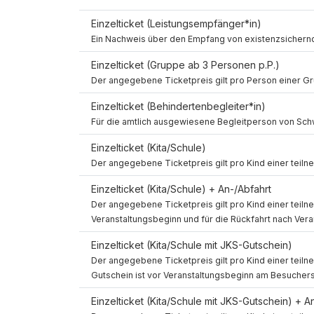
Einzelticket (Leistungsempfänger*in)
Spin Up
Spin Down
Ein Nachweis über den Empfang von existenzsichernde
Einzelticket (Gruppe ab 3 Personen p.P.)
Spin Up
Spin Down
Der angegebene Ticketpreis gilt pro Person einer G
Einzelticket (Behindertenbegleiter*in)
Spin Up
Spin Down
Für die amtlich ausgewiesene Begleitperson von Sch
Einzelticket (Kita/Schule)
Spin Up
Spin Down
Der angegebene Ticketpreis gilt pro Kind einer teil
Einzelticket (Kita/Schule) + An-/Abfahrt
Spin Up
Der angegebene Ticketpreis gilt pro Kind einer teiln
Spin Down
Veranstaltungsbeginn und für die Rückfahrt nach Ver
Einzelticket (Kita/Schule mit JKS-Gutschein)
Spin Up
Der angegebene Ticketpreis gilt pro Kind einer tei
Spin Down
Gutschein ist vor Veranstaltungsbeginn am Besucher
Einzelticket (Kita/Schule mit JKS-Gutschein) + A