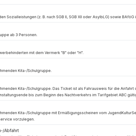
n Sozialleistungen (z. B. nach SGB II, SGB XII oder AsylbLG) sowie BAföG 
ruppe ab 3 Personen.
werbehinderten mit dem Vermerk "B" oder "H".
nehmenden Kita-/Schulgruppe.
ehmenden Kita-/Schulgruppe. Das Ticket ist als Fahrausweis für die Anfahrt 
anstaltungsende bis zum Beginn des Nachtverkehrs im Tarifgebiet ABC gülti
lnehmenden Kita-/Schulgruppe mit Ermäßigungsscheinen vom JugendKulturSer
service vorzulegen.
n-/Abfahrt