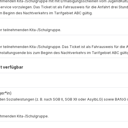
lnehmenden Kita-/Schulgruppe mit mit Ermäßigungsscheinen vom JugendKultu
rvice vorzulegen. Das Ticket ist als Fahrausweis für die Anfahrt drei Stu
m Beginn des Nachtverkehrs im Tarifgebiet ABC gültig.
er teilnehmenden Kita-/Schulgruppe.
r teilnehmenden Kita-/Schulgruppe. Das Ticket ist als Fahrausweis für die A
anstaltungsende bis zum Beginn des Nachtverkehrs im Tarifgebiet ABC gülti
et verfügbar
ger*in)
n Sozialleistungen (z. B. nach SGB II, SGB XII oder AsylbLG) sowie BAföG 
nehmenden Kita-/Schulgruppe.