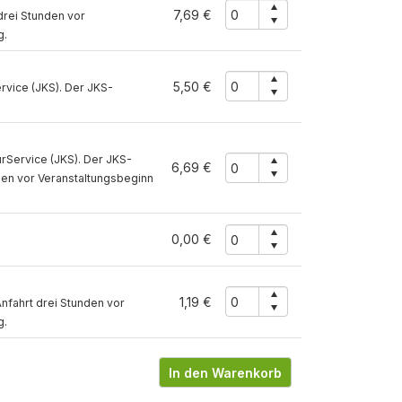
7,69 €
drei Stunden vor
g.
5,50 €
vice (JKS). Der JKS-
rService (JKS). Der JKS-
6,69 €
nden vor Veranstaltungsbeginn
0,00 €
1,19 €
nfahrt drei Stunden vor
g.