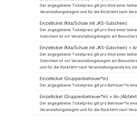
Spin Up
Der angegebene Ticketpreis gilt pro Kind einer teiln
Spin Down
Veranstaltungsbeginn und für die Rückfahrt nach Ver
Einzelticket (Kita/Schule mit JKS-Gutschein)
Spin Up
Der angegebene Ticketpreis gilt pro Kind einer tei
Spin Down
Gutschein ist vor Veranstaltungsbeginn am Besucher
Einzelticket (Kita/Schule mit JKS-Gutschein) + A
Der angegebene Ticketpreis gilt pro Kind einer tei
Spin Up
Spin Down
Gutschein ist vor Veranstaltungsbeginn am Besucherse
und für die Rückfahrt nach Veranstaltungsende bis zu
Einzelticket (Gruppenbetreuer*in)
Spin Up
Spin Down
Der angegebene Ticketpreis gilt pro Betreuer*in ein
Einzelticket (Gruppenbetreuer*in) + An-/Abfahrt
Spin Up
Der angegebene Ticketpreis gilt pro Betreuer*in eine
Spin Down
Veranstaltungsbeginn und für die Rückfahrt nach Ver