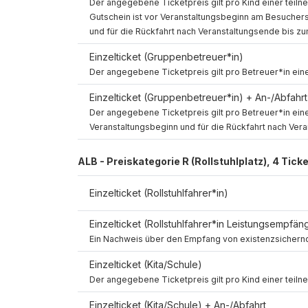
Der angegebene Ticketpreis gilt pro Kind einer tei
Spin Up
Spin Down
Gutschein ist vor Veranstaltungsbeginn am Besucherse
und für die Rückfahrt nach Veranstaltungsende bis zu
Einzelticket (Gruppenbetreuer*in)
Spin Up
Spin Down
Der angegebene Ticketpreis gilt pro Betreuer*in ein
Einzelticket (Gruppenbetreuer*in) + An-/Abfahrt
Spin Up
Der angegebene Ticketpreis gilt pro Betreuer*in eine
Spin Down
Veranstaltungsbeginn und für die Rückfahrt nach Ver
ALB - Preiskategorie R (Rollstuhlplatz), 4 Tick
Spin Up
Einzelticket (Rollstuhlfahrer*in)
Spin Down
Einzelticket (Rollstuhlfahrer*in Leistungsempfän
Spin Up
Spin Down
Ein Nachweis über den Empfang von existenzsichernde
Einzelticket (Kita/Schule)
Spin Up
Spin Down
Der angegebene Ticketpreis gilt pro Kind einer teil
Einzelticket (Kita/Schule) + An-/Abfahrt